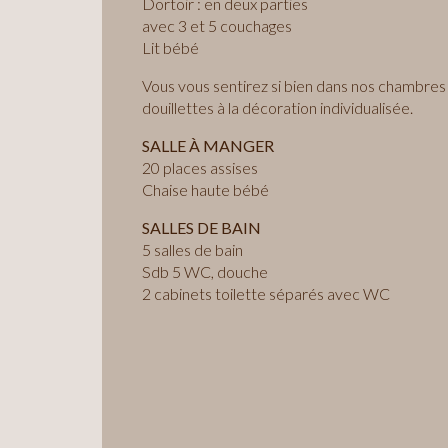
Dortoir : en deux parties
avec 3 et 5 couchages
Lit bébé
Vous vous sentirez si bien dans nos chambres
douillettes à la décoration individualisée.
SALLE À MANGER
20 places assises
Chaise haute bébé
SALLES DE BAIN
5 salles de bain
Sdb 5 WC, douche
2 cabinets toilette séparés avec WC