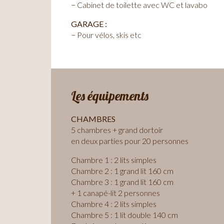
− Cabinet de toilette avec WC et lavabo
GARAGE :
−
Pour vélos, skis etc
Les équipements
CHAMBRES
5 chambres + grand dortoir
en deux parties pour 20 personnes
Chambre 1 : 2 lits simples
Chambre 2 : 1 grand lit 160 cm
Chambre 3 : 1 grand lit 160 cm
+ 1 canapé-lit 2 personnes
Chambre 4 : 2 lits simples
Chambre 5 : 1 lit double 140 cm