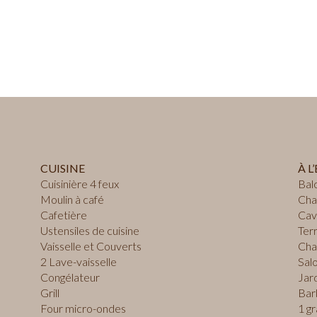
CUISINE
À L
Cuisinière 4 feux
Bal
Moulin à café
Cha
Cafetière
Cav
Ustensiles de cuisine
Ter
Vaisselle et Couverts
Chai
2 Lave-vaisselle
Sal
Congélateur
Jar
Grill
Bar
Four micro-ondes
1 g