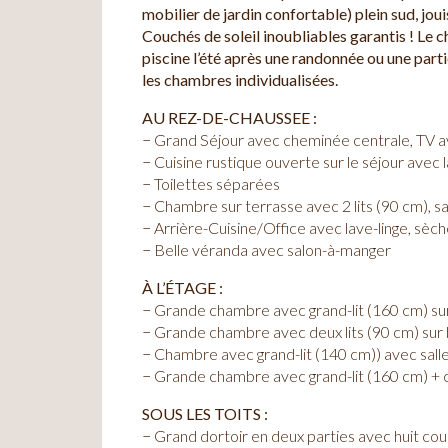
mobilier de jardin confortable) plein sud, jou
Couchés de soleil inoubliables garantis ! Le cha
piscine l’été après une randonnée ou une parti
les chambres individualisées.
AU REZ-DE-CHAUSSEE :
− Grand Séjour avec cheminée centrale, TV a
− Cuisine rustique ouverte sur le séjour avec l
− Toilettes séparées
− Chambre sur terrasse avec 2 lits (90 cm), s
− Arrière-Cuisine/Office avec lave-linge, sèc
− Belle véranda avec salon-à-manger
À L’ÉTAGE :
− Grande chambre avec grand-lit (160 cm) sur
− Grande chambre avec deux lits (90 cm) sur 
− Chambre avec grand-lit (140 cm)) avec sall
− Grande chambre avec grand-lit (160 cm) + ca
SOUS LES TOITS :
− Grand dortoir en deux parties avec huit co