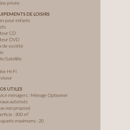
ine privée
IPEMENTS DE LOISIRS
res pour enfants
ets
teur CD
teur DVD
x de société
io
e/Satellite
îne Hi-Fi
éviseur
OS UTILES
vice ménagers : Ménage Optionnel
maux autorisés
as non proposé
rficie : 300 m²
upants maximums : 20