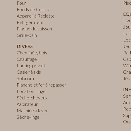
Four
Pisc
Fonds de Cuisine
ÉQU
Appareil à Raclette
Liv
Réfrigérateur
Jou
Plaque de cuisson
Lec
Grille-pain
Lec
DIVERS
Jeu
Cheminée, bois
Rad
Chauffage
Cabl
Parking privatif
Wifi
Casier à skis
Cha
Solarium
Tél
Planche et fer à repasser
INF
Location Linge
Ser
Sèche-cheveux
Ani
Aspirateur
Rep
Machine à laver
Supe
Sèche-linge
Occ