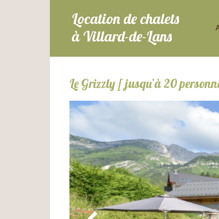
Location de chalets
à Villard-de-Lans
Le Grizzly [ jusqu’à 20 personn