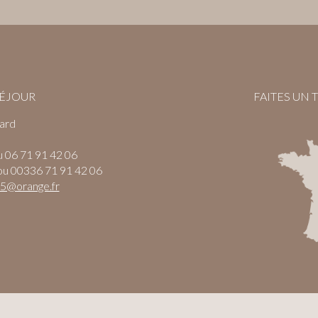
SÉJOUR
FAITES UN 
ard
u 06 71 91 42 06
 ou 00336 71 91 42 06
d5@orange.fr