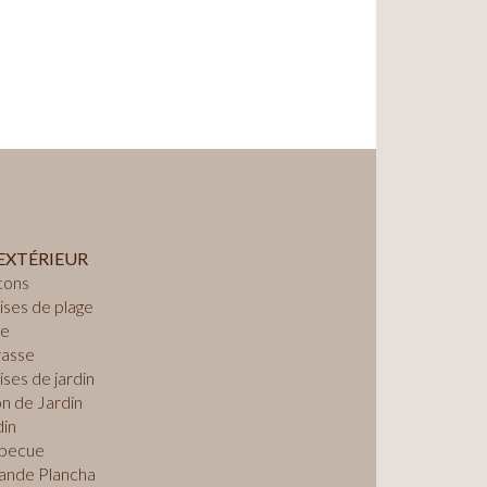
’EXTÉRIEUR
cons
ises de plage
e
rasse
ses de jardin
on de Jardin
din
becue
rande Plancha