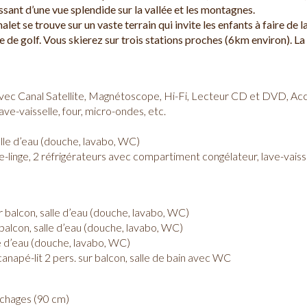
issant d’une vue splendide sur la vallée et les montagnes.
let se trouve sur un vaste terrain qui invite les enfants à faire de l
e de golf. Vous skierez sur trois stations proches (6km environ). La
vec Canal Satellite, Magnétoscope, Hi-Fi, Lecteur CD et DVD, Acc
ave-vaisselle, four, micro-ondes, etc.
alle d’eau (douche, lavabo, WC)
he-linge, 2 réfrigérateurs avec compartiment congélateur,
lave-vaiss
 balcon, salle d’eau (douche, lavabo, WC)
balcon, salle d’eau (douche, lavabo, WC)
e d’eau (douche, lavabo, WC)
napé-lit 2 pers. sur balcon, salle de bain avec WC
uchages (90 cm)